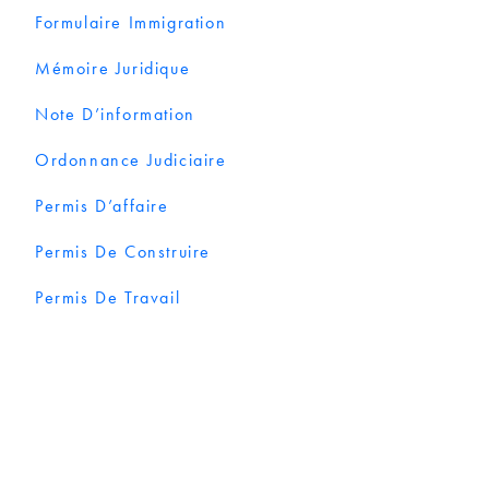
Formulaire Immigration
Mémoire Juridique
Note D’information
Ordonnance Judiciaire
Permis D’affaire
Permis De Construire
Permis De Travail
Rapport De Conférence
Règlement De Sécurité
Règlement Environnemental
Règlement Financier