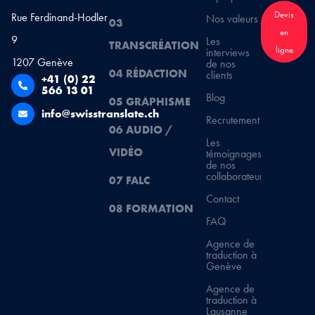
Devis
Rue Ferdinand-Hodler
Nos valeurs
03
en
9
Les
TRANSCRÉATION
ligne
interviews
1207 Genève
de nos
04 RÉDACTION
clients
+41 (0) 22
566 13 01
Blog
05 GRAPHISME
info@swisstranslate.ch
Recrutement
06 AUDIO /
Les
VIDÉO
témoignages
de nos
collaborateurs
07 FALC
Contact
08 FORMATION
FAQ
Agence de
traduction à
Genève
Agence de
traduction à
Lausanne