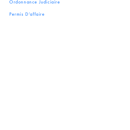
Ordonnance Judiciaire
Permis D’affaire
Permis De Construire
Permis De Travail
Rapport De Conférence
Règlement De Sécurité
Règlement Environnemental
Règlement Financier
Site Web