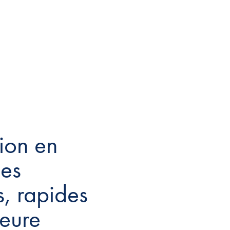
tion en
des
s, rapides
ieure