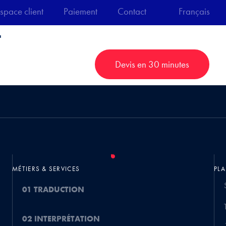
space client
Paiement
Contact
Français
t
teurs
Technologies
Devis en 30 minutes
MÉTIERS & SERVICES
PLA
01 TRADUCTION
02 INTERPRÉTATION