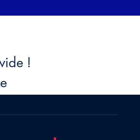
vide !
ue