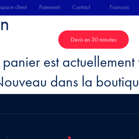
space client
Paiement
Contact
Français
en
teurs
Technologies
Devis en 30 minutes
 panier est actuellement 
ouveau dans la boutiq