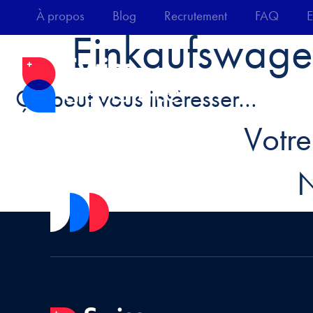
À propos
Blog
Recrutement
FAQ
E
Einkaufswag
Services & Métiers
Sec
Ça peut vous intéresser…
Votre
N