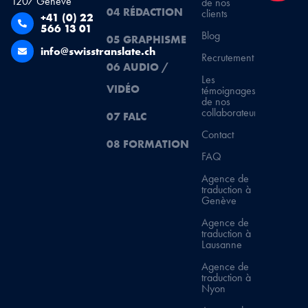
1207 Genève
de nos
04 RÉDACTION
clients
+41 (0) 22
566 13 01
Blog
05 GRAPHISME
info@swisstranslate.ch
Recrutement
06 AUDIO /
Les
VIDÉO
témoignages
de nos
collaborateurs
07 FALC
Contact
08 FORMATION
FAQ
Agence de
traduction à
Genève
Agence de
traduction à
Lausanne
Agence de
traduction à
Nyon