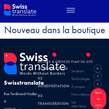
eut vous intéresser…
re panier est actuellement vi
Nouveau dans la boutique
MÉTIERS & SERVICES
PLAN DU SITE
01 TRADUCTION
Secteurs
02
Technologies
Swisstranslate
INTERPRÉTATION
À propos
Devis
Rue Ferdinand-Hodler
Nos valeurs
03
en
9
Les
TRANSCRÉATION
ligne
interviews