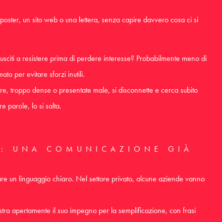
 poster, un sito web o una lettera, senza capire davvero cosa ci si
riusciti a resistere prima di perdere interesse? Probabilmente meno di
ato per evitare sforzi inutili.
re, troppo dense o presentate male, si disconnette e cerca subito
e parole, lo si salta.
I: UNA COMUNICAZIONE GIÀ
usare un linguaggio chiaro. Nel settore privato, alcune aziende vanno
stra apertamente il suo impegno per la semplificazione, con frasi