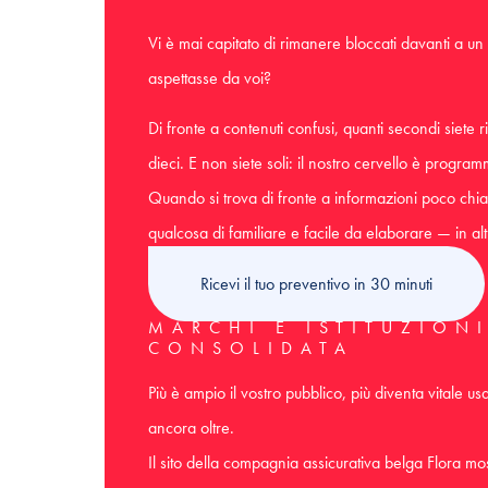
Vi è mai capitato di rimanere bloccati davanti a un
aspettasse da voi?
Di fronte a contenuti confusi, quanti secondi siete 
dieci. E non siete soli: il nostro cervello è programm
Quando si trova di fronte a informazioni poco chia
qualcosa di familiare e facile da elaborare — in altr
Ricevi il tuo preventivo in 30 minuti
MARCHI E ISTITUZION
CONSOLIDATA
Più è ampio il vostro pubblico, più diventa vitale 
ancora oltre.
Il sito della compagnia assicurativa belga Flora mo