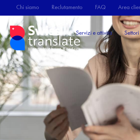
Chi siamo
Reclutamento
FAQ
Area clien
Servizi e attività
Settori