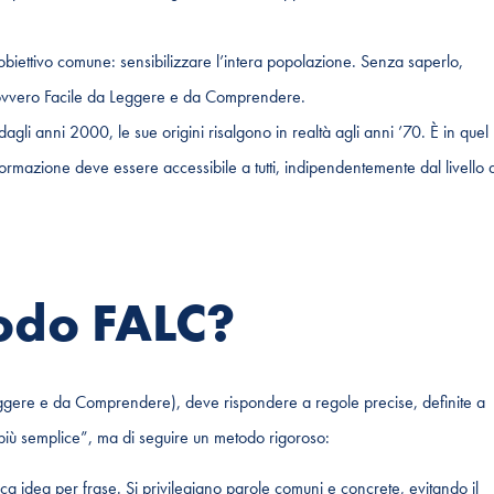
 obiettivo comune: sensibilizzare l’intera popolazione. Senza saperlo,
, ovvero Facile da Leggere e da Comprendere.
 dagli anni 2000, le sue origini risalgono in realtà agli anni ’70. È in quel
ormazione deve essere accessibile a tutti, indipendentemente dal livello d
todo FALC?
eggere e da Comprendere), deve rispondere a regole precise, definite a
“più semplice”, ma di seguire un metodo rigoroso:
ica idea per frase. Si privilegiano parole comuni e concrete, evitando il