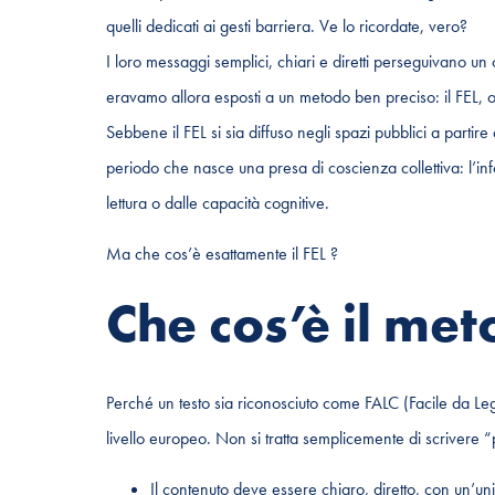
quelli dedicati ai gesti barriera. Ve lo ricordate, vero?
I loro messaggi semplici, chiari e diretti perseguivano un
eravamo allora esposti a un metodo ben preciso: il FEL
Sebbene il FEL si sia diffuso negli spazi pubblici a partire
periodo che nasce una presa di coscienza collettiva: l’inf
lettura o dalle capacità cognitive.
Ma che cos’è esattamente il FEL ?
Che cos’è il me
Perché un testo sia riconosciuto come FALC (Facile da L
livello europeo. Non si tratta semplicemente di scrivere 
Il contenuto deve essere chiaro, diretto, con un’un