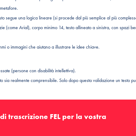
 metafore.
 testo segue una logica lineare (si procede dal più semplice al più compless
ie (come Arial), corpo minimo 14, testo allineato a sinistra, con spazi be
grammi o immagini che aiutano a illustrare le idee chiave.
sate (persone con disabilità intellettiva).
tto sia realmente comprensibile. Solo dopo questa validazione un testo p
i trascrizione FEL per la vostra