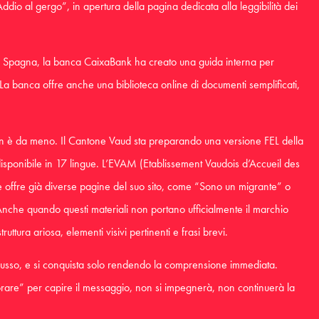
o al gergo”, in apertura della pagina dedicata alla leggibilità dei
 In Spagna, la banca CaixaBank ha creato una guida interna per
. La banca offre anche una biblioteca online di documenti semplificati,
a non è da meno. Il Cantone Vaud sta preparando una versione FEL della
sponibile in 17 lingue. L’EVAM (Etablissement Vaudois d’Accueil des
e offre già diverse pagine del suo sito, come “Sono un migrante” o
nche quando questi materiali non portano ufficialmente il marchio
ruttura ariosa, elementi visivi pertinenti e frasi brevi.
 lusso, e si conquista solo rendendo la comprensione immediata.
avorare” per capire il messaggio, non si impegnerà, non continuerà la