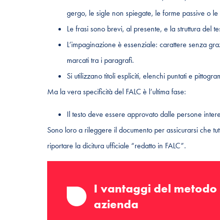
gergo, le sigle non spiegate, le forme passive o le
Le frasi sono brevi, al presente, e la struttura del
L’impaginazione è essenziale: carattere senza graz
marcati tra i paragrafi.
Si utilizzano titoli espliciti, elenchi puntati e pitto
Ma la vera specificità del FALC è l’ultima fase:
Il testo deve essere approvato dalle persone interes
Sono loro a rileggere il documento per assicurarsi che tu
riportare la dicitura ufficiale “redatto in FALC”.
I vantaggi del metodo d
azienda