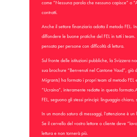
come “Nessuna parola che nessuno capisce” o “Addi
contratti.
Anche il settore finanziario adotta il metodo FEL.
diffondere le buone pratiche del FEL in tutti i team
pensata per persone con difficoltà di lettura.
Sul fronte delle istituzioni pubbliche, la Svizzer
sua brochure “Benvenuti nel Cantone Vaud”, già di
Migrants) ha formato i propri team al metodo FEL 
“Ucraina”, interamente redatte in questo formato.A
FEL, seguono gli stessi principi: linguaggio chiaro, st
In un mondo saturo di messaggi, l’attenzione è un
Se il cervello del vostro lettore o cliente deve “l
lettura e non tornerà più.