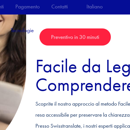
ti
Pagamento
Contatti
Italiano
Tecnologie
Preventivo in 30 minuti
Facile da Le
Comprendere
Scoprite il nostro approccio al metodo Faci
resa accessibile per preservare la chiarezza
Presso Swisstranslate, i nostri esperti applic