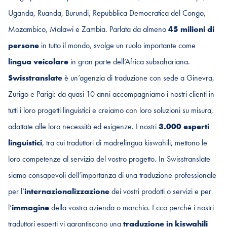
Uganda, Ruanda, Burundi, Repubblica Democratica del Congo,
Mozambico, Malawi e Zambia. Parlata da almeno
45 milioni di
persone
in tutto il mondo, svolge un ruolo importante come
lingua veicolare
in gran parte dell’Africa subsahariana.
Swisstranslate
è un’agenzia di traduzione con sede a Ginevra,
Zurigo e Parigi: da quasi 10 anni accompagniamo i nostri clienti in
tutti i loro progetti linguistici e creiamo con loro soluzioni su misura,
adattate alle loro necessità ed esigenze. I nostri
3.000 esperti
linguistici
, tra cui traduttori di madrelingua kiswahili, mettono le
loro competenze al servizio del vostro progetto. In Swisstranslate
siamo consapevoli dell’importanza di una traduzione professionale
per l’
internazionalizzazione
dei vostri prodotti o servizi e per
l’
immagine
della vostra azienda o marchio. Ecco perché i nostri
traduttori esperti vi garantiscono una
traduzione in
kiswahili