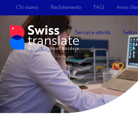
Chi siamo
Reclutamento
FAQ
Area clien
Servizi e attività
Settori