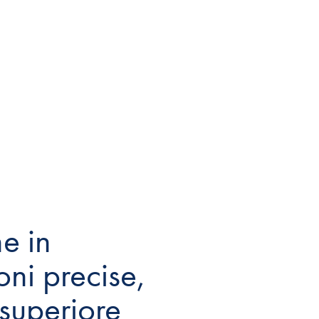
ne in
oni precise,
 superiore