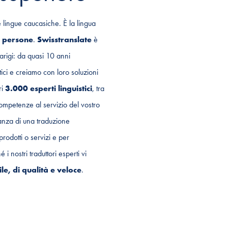
 lingue caucasiche. È la lingua
i persone
.
Swisstranslate
è
rigi: da quasi 10 anni
stici e creiamo con loro soluzioni
ri
3.000 esperti linguistici
, tra
competenze al servizio del vostro
tanza di una traduzione
prodotti o servizi e per
 nostri traduttori esperti vi
e, di qualità e veloce
.