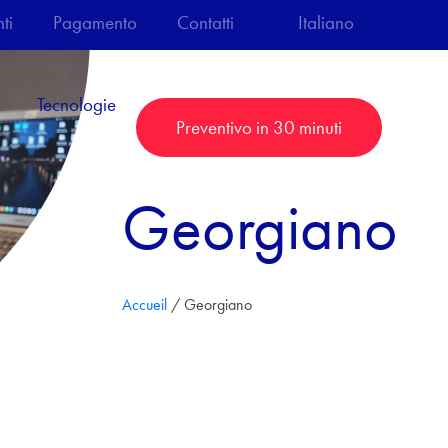
ti
Pagamento
Contatti
Italiano
Tecnologie
Preventivo in 30 minuti
Georgiano
Accueil
/
Georgiano