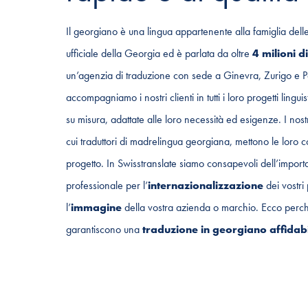
Il georgiano è una lingua appartenente alla famiglia delle
ufficiale della Georgia ed è parlata da oltre
4 milioni d
un’agenzia di traduzione con sede a Ginevra, Zurigo e Pa
accompagniamo i nostri clienti in tutti i loro progetti lingui
su misura, adattate alle loro necessità ed esigenze. I nost
cui traduttori di madrelingua georgiana, mettono le loro 
progetto. In Swisstranslate siamo consapevoli dell’impor
professionale per l’
internazionalizzazione
dei vostri 
l’
immagine
della vostra azienda o marchio. Ecco perché i
garantiscono una
traduzione in georgiano affidabil