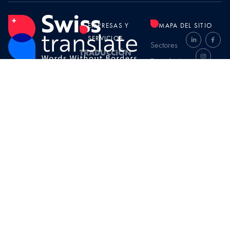
EMPRESAS Y
MAPA DEL SITIO
SERVICIOS
Sectores
TRADUCCIÓN
Tecnologías
INTERPRETACIÓN
Swisstranslate
Presupuesto
Quiénes
somos
en línea
TRANSCREACIÓN
Rue Ferdinand-Hodler
Contratación
REDACCIÓN
9, 1207
Contacto
1207 Ginebra
DISEÑO GRÁFICO
Preguntas
frecuentes
+41 (0) 22
566 13 01
AUDIO / VIDÉO
CONDICIONES GENERALES
info@swisstranslate.ch
AVISO LEGAL
ESPACE CLIENT
PAGO