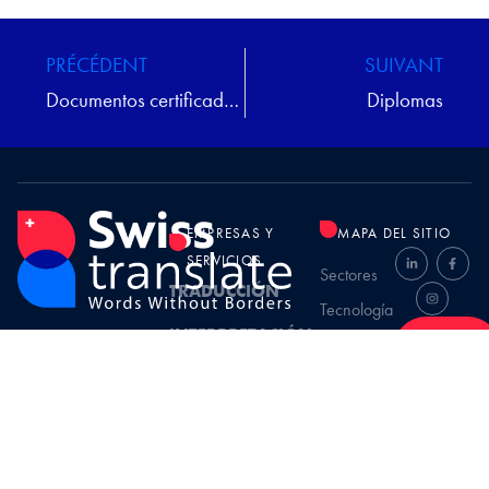
PRÉCÉDENT
SUIVANT
Documentos certificados jurados
Diplomas
EMPRESAS Y
MAPA DEL SITIO
SERVICIOS
Sectores
TRADUCCIÓN
Tecnologías
INTERPRETACIÓN
Swisstranslate
Presupuesto
Quiénes
somos
en línea
TRANSCREACIÓN
Rue Ferdinand-Hodler
Contratación
REDACCIÓN
9, 1207
Contacto
1207 Ginebra
DISEÑO GRÁFICO
Preguntas
frecuentes