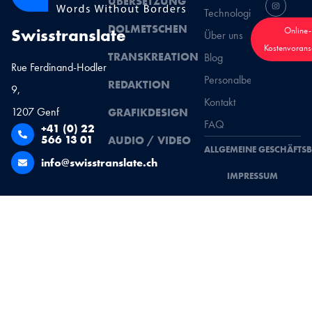
ÜBERSETZUNG
Technologien
DOLMETSCHEN
Swisstranslate
Online-
Über uns
Kostenvorans
TRANSKREATION
Blog
Rue Ferdinand-Hodler
Personalbeschaffung
REDAKTION
9,
Kontakt
1207 Genf
GRAFIKDESIGN
FAQ
+41 (0) 22
566 13 01
AUDIO / VIDEO
ALLGEMEINE GESCHÄFTS
info@swisstranslate.ch
IMPRESSUM
ESPACE CLIENT
BEZAHLUNG
COPYRIGHT © 2026 – TOUS DROITS RÉSERVÉS –
SWISSTRANSLATE