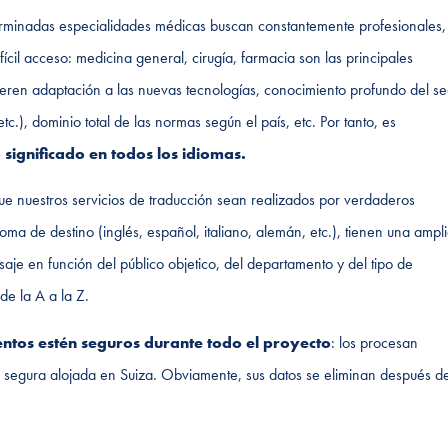
rminadas especialidades médicas buscan constantemente profesionales,
cil acceso: medicina general, cirugía, farmacia son las principales
eren adaptación a las nuevas tecnologías, conocimiento profundo del se
tc.), dominio total de las normas según el país, etc. Por tanto, es
significado en todos los idiomas.
que nuestros servicios de traducción sean realizados por verdaderos
ma de destino (inglés, español, italiano, alemán, etc.), tienen una ampl
je en función del público objetico, del departamento y del tipo de
de la A a la Z.
tos estén seguros durante todo el proyecto
: los procesan
n segura alojada en Suiza. Obviamente, sus datos se eliminan después de