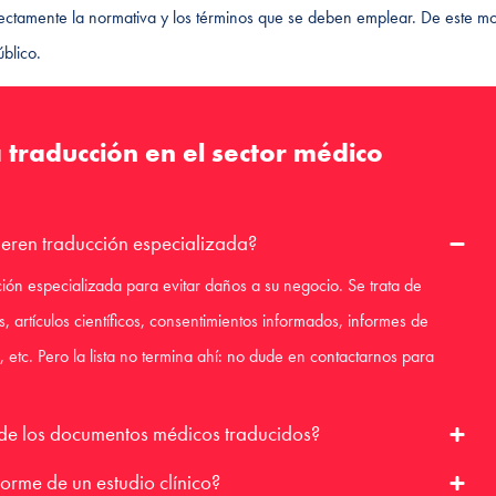
erfectamente la normativa y los términos que se deben emplear. De este m
blico.
 traducción en el sector médico
eren traducción especializada?
ón especializada para evitar daños a su negocio. Se trata de
s, artículos científicos, consentimientos informados, informes de
 etc. Pero la lista no termina ahí: no dude en contactarnos para
 de los documentos médicos traducidos?
forme de un estudio clínico?