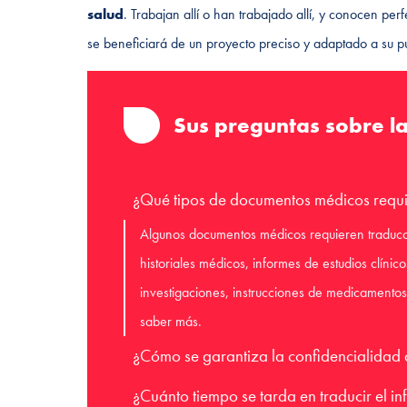
salud
. Trabajan allí o han trabajado allí, y conocen p
se beneficiará de un proyecto preciso y adaptado a su pú
Sus preguntas sobre la
¿Qué tipos de documentos médicos requi
Algunos documentos médicos requieren traducci
historiales médicos, informes de estudios clínico
investigaciones, instrucciones de medicamentos,
saber más.
¿Cómo se garantiza la confidencialidad
¿Cuánto tiempo se tarda en traducir el in