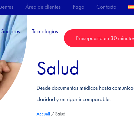
uentes
Área de clientes
Pago
Contacto
Sectores
Tecnologías
Presupuesto en 30 minuto
Salud
Desde documentos médicos hasta comunicaci
claridad y un rigor incomparable.
Accueil
/
Salud