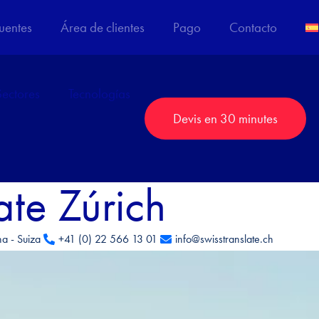
uentes
Área de clientes
Pago
Contacto
Sectores
Tecnologías
Devis en 30 minutes
ate Zúrich
a - Suiza
+41 (0) 22 566 13 01
info@swisstranslate.ch