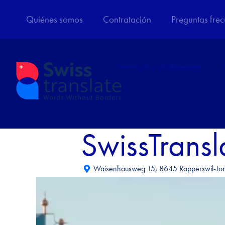
Quiénes somos
Contratación
Preguntas frec
Servicios y profesiones
SwissTransl
Waisenhausweg 15, 8645 Rapperswil-Jon