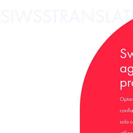
SIWSSTRANSLAT
Sw
ag
pr
Optar
confia
solo 
utiliz