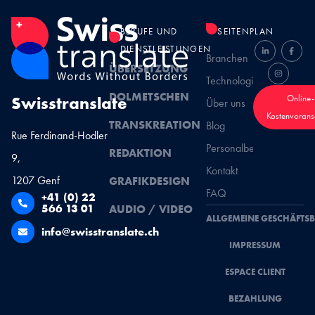
BERUFE UND
SEITENPLAN
DIENSTLEISTUNGEN
Branchen
ÜBERSETZUNG
Technologien
DOLMETSCHEN
Swisstranslate
Online-
Über uns
Kostenvorans
TRANSKREATION
Blog
Rue Ferdinand-Hodler
Personalbeschaffung
REDAKTION
9,
Kontakt
1207 Genf
GRAFIKDESIGN
FAQ
+41 (0) 22
566 13 01
AUDIO / VIDEO
ALLGEMEINE GESCHÄFTS
info@swisstranslate.ch
IMPRESSUM
ESPACE CLIENT
BEZAHLUNG