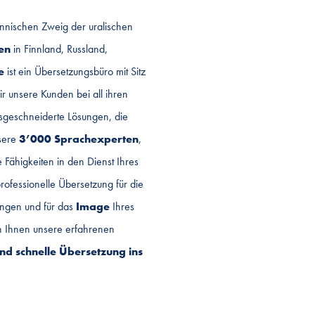
finnischen Zweig der uralischen
en
in Finnland, Russland,
e
ist ein Übersetzungsbüro mit Sitz
ir unsere Kunden bei all ihren
sgeschneiderte Lösungen, die
sere
3’000 Sprachexperten
,
 Fähigkeiten in den Dienst Ihres
professionelle Übersetzung für die
ungen und für das
Image
Ihres
n Ihnen unsere erfahrenen
und schnelle Übersetzung ins