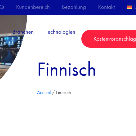
AQ
Kundenbereich
Bezahlung
Kontakt
r
Branchen
Technologien
Kostenvoranschlag
Finnisch
Accueil
/
Finnisch